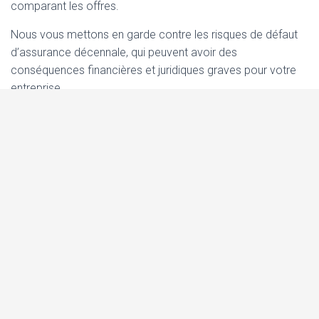
comparant les offres.
Nous vous mettons en garde contre les risques de défaut
d’assurance décennale, qui peuvent avoir des
conséquences financières et juridiques graves pour votre
entreprise.
Enfin, nous vous appelons à la vigilance et à la
responsabilité dans le choix de votre assureur décennale et
dans la réalisation de vos travaux. Le choix de matériaux
de qualité, le respect des règles de l’art et des normes en
vigueur, le contrôle régulier de l’avancement des travaux, la
réalisation d’une réception des travaux dans les règles, et
l’entretien régulier de l’ouvrage sont autant de facteurs qui
contribueront à éviter les sinistres et à garantir la qualité de
vos ouvrages.
En tant que professionnel du BTP, vous avez une
responsabilité envers vos clients et envers la société. Soyez