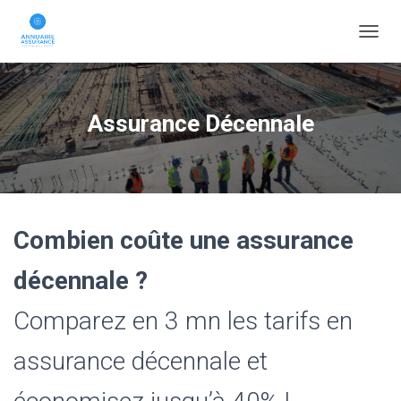
D
É
P
L
I
Assurance Décennale
E
R
L
A
N
A
V
Combien coûte une assurance
I
G
décennale ?
A
T
Comparez en 3 mn les tarifs en
I
O
N
assurance décennale et