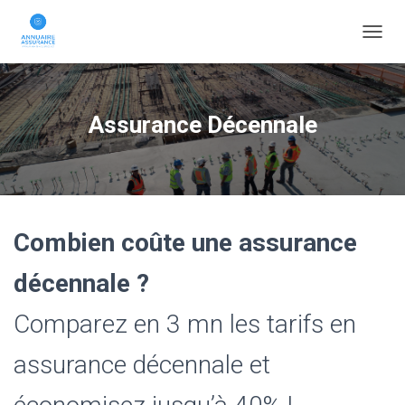
D
É
P
L
I
Assurance Décennale
E
R
L
A
N
A
V
Combien coûte une assurance
I
G
décennale ?
A
T
Comparez en 3 mn les tarifs en
I
O
N
assurance décennale et